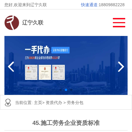
您好,欢迎来到辽宁久联
快速通道:
18809882228
辽宁久联
当前位置:
主页
>
资质代办
>
劳务分包
45.施工劳务企业资质标准