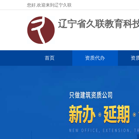
您好,欢迎来到辽宁久联
辽宁省久联教育科
首页
资质代办
资