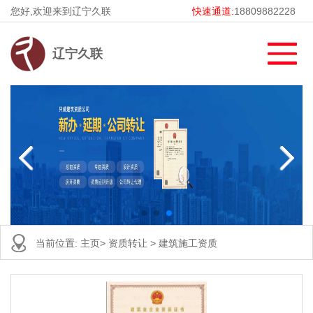
您好,欢迎来到辽宁久联
快速通道:
18809882228
辽宁久联
当前位置:
主页
>
资质转让
>
建筑施工资质