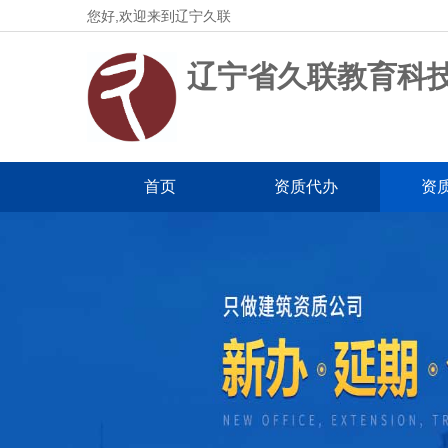
您好,欢迎来到辽宁久联
辽宁省久联教育科
首页
资质代办
资