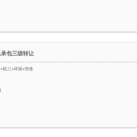
总承包三级转让
+机三+环保+劳务
月