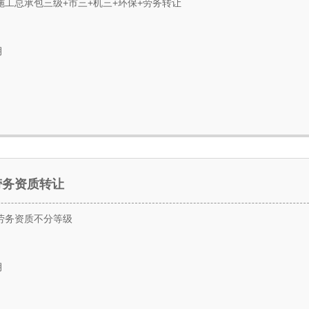
施工总承包三级+市三+机三+环保+劳务转让
月
劳务资质转让
劳务资质不分等级
月