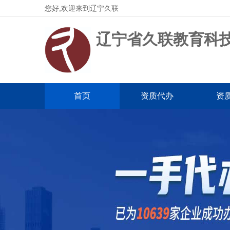
您好,欢迎来到辽宁久联
辽宁省久联教育科
首页
资质代办
资