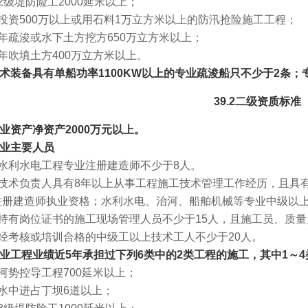
级堤防险工2000延米以上；
投资500万以上或用石料1万立方米以上的防汛抢险施工工程；
年疏浚或水下土方挖方650万立方米以上；
年吹填土方400万立方米以上。
.4技术装备具有单船功率1100KW以上的专业疏浚船只不少于2条
39.2二级资质标准
.1企业资产净资产2000万元以上。
2企业主要人员
水利水电工程专业注册建造师不少于8人。
技术负责人具有8年以上从事工程施工技术管理工作经历，且具
注册建造师执业资格；水利水电、治河、船舶机械等专业中级以上
持有岗位证书的施工现场管理人员不少于15人，且施工员、质量
经考核或培训合格的中级工以上技术工人不少于20人。
.3企业工程业绩近5年承担过下列6类中的2类工程的施工，其中1～
河势控导工程700延米以上；
水中进占丁坝6道以上；