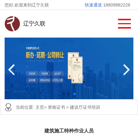
您好,欢迎来到辽宁久联
快速通道:
18809882228
辽宁久联
当前位置:
主页
>
资格证书
>
建设厅证书培训
建筑施工特种作业人员