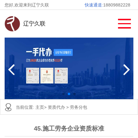
您好,欢迎来到辽宁久联
快速通道:
18809882228
辽宁久联
当前位置:
主页
>
资质代办
>
劳务分包
45.施工劳务企业资质标准