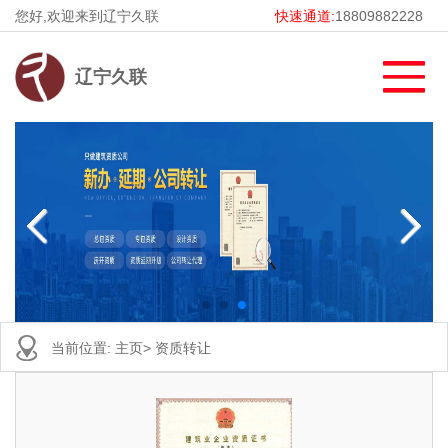
您好,欢迎来到辽宁久联
快速通道:
18809882228
辽宁久联
当前位置:
主页
>
资质转让