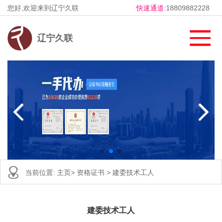
您好,欢迎来到辽宁久联
快速通道:
18809882228
辽宁久联
当前位置:
主页
>
资格证书
>
建委技术工人
建委技术工人