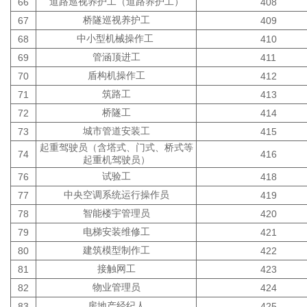
道路巡视养护工（道路养护工）
66
408
桥隧巡视养护工
67
409
中小型机械操作工
68
410
管涵顶进工
69
411
盾构机操作工
70
412
筑路工
71
413
桥隧工
72
414
城市管道安装工
73
415
起重驾驶员（含塔式、门式、桥式等
74
416
起重机驾驶员）
试验工
76
418
中央空调系统运行操作员
77
419
智能楼宇管理员
78
420
电梯安装维修工
79
421
建筑模型制作工
80
422
接触网工
81
423
物业管理员
82
424
房地产经纪人
83
425