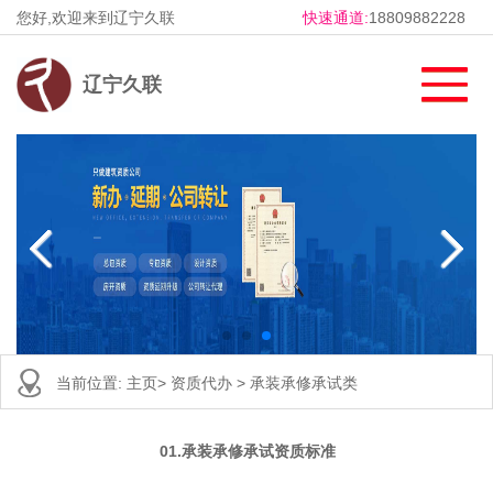
您好,欢迎来到辽宁久联
快速通道:
18809882228
辽宁久联
当前位置:
主页
>
资质代办
>
承装承修承试类
01.承装承修承试资质标准