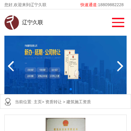
您好,欢迎来到辽宁久联
快速通道:
18809882228
辽宁久联
当前位置:
主页
>
资质转让
>
建筑施工资质